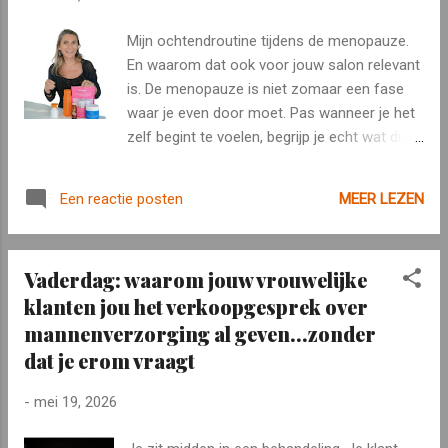
dat beeld is te beperkt. Creatine is een lichaamseigen stof
die helpt om tijdens korte, intensieve inspanningen snel
Mijn ochtendroutine tijdens de menopauze.
energie beschikbaar te maken. De stof wordt vooral
En waarom dat ook voor jouw salon relevant
onderzocht in combinatie met krachttraining. Niet alleen bij
is. De menopauze is niet zomaar een fase
mannen, maar ook bij vrouwen en oudere volwassenen.
waar je even door moet. Pas wanneer je het
Voor vrouwelijke cliënten vanaf 40 is dat een relevant
zelf begint te voelen, begrijp je echt wat die
gesprek. Zeker ...
veranderingen met je lichaam doen. Drogere
huid. Stijvere spieren. Minder scherpe focus.
MEER LEZEN
Een reactie posten
Een energie die anders aanvoelt dan vroeger.
Soms slaap je minder goed. En zelfs je
hoofd voelt niet altijd even scherp.(de
Vaderdag: waarom jouw vrouwelijke
typische brainfogs) Ik heb veel getest.
klanten jou het verkoopgesprek over
Vergeleken. Formules bekeken. Sommige
mannenverzorging al geven...zonder
zagen er goed uit op papier. Tot je beter
keek. Andere beloofden veel. Maar ik voelde
dat je erom vraagt
te weinig verschil. Wat ik vandaag neem,
neem ik omdat ik erachter sta. Omdat ik het
-
mei 19, 2026
voel. En omdat het wetenschappelijk logisch