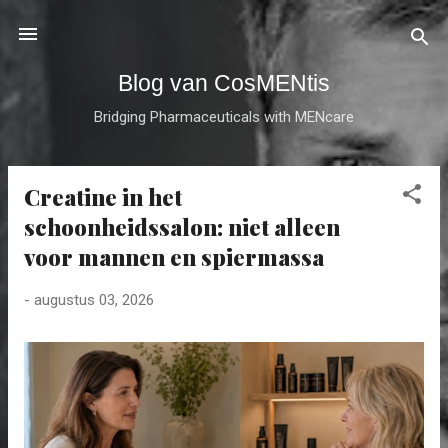
Doorgaan naar hoofdcontent
Blog van CosMENtis
Bridging Pharmaceuticals with MENcare
Creatine in het
P
o
schoonheidssalon: niet alleen
s
voor mannen en spiermassa
t
s
-
augustus 03, 2026