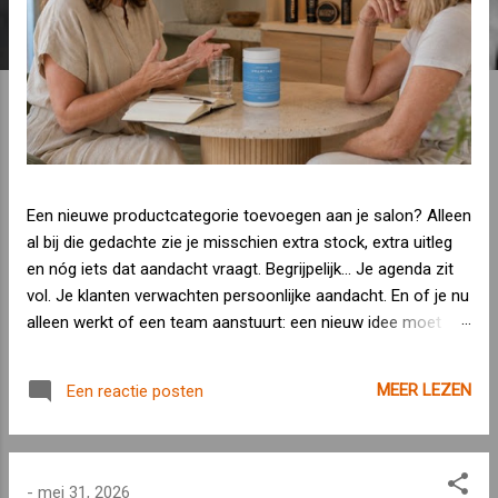
Een nieuwe productcategorie toevoegen aan je salon? Alleen
al bij die gedachte zie je misschien extra stock, extra uitleg
en nóg iets dat aandacht vraagt. Begrijpelijk... Je agenda zit
vol. Je klanten verwachten persoonlijke aandacht. En of je nu
alleen werkt of een team aanstuurt: een nieuw idee moet
passen binnen je bestaande werking. Niet andersom. Toch
zijn er onderwerpen die steeds vaker vanzelf tijdens een
MEER LEZEN
Een reactie posten
behandeling ter sprake komen.Spierkracht. Krachttraining.
Gezond ouder worden. De menopauze. Supplementen. En ja:
creatine. Veel klanten kennen creatine nog als een
sportproduct voor mannen die meer spiermassa willen. Maar
-
mei 31, 2026