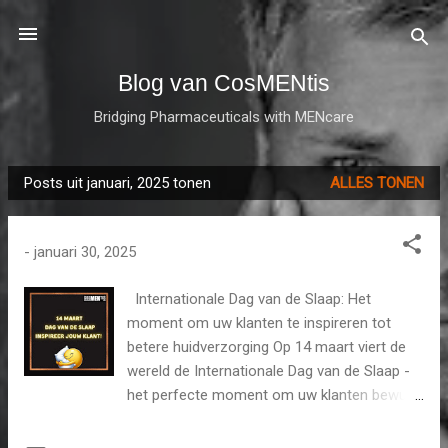
Doorgaan naar hoofdcontent
Blog van CosMENtis
Bridging Pharmaceuticals with MENcare
Posts uit januari, 2025 tonen
ALLES TONEN
P
o
s
-
januari 30, 2025
t
s
Internationale Dag van de Slaap: Het
moment om uw klanten te inspireren tot
betere huidverzorging Op 14 maart viert de
wereld de Internationale Dag van de Slaap -
het perfecte moment om uw klanten bewust
te maken van de cruciale rol die nachtelijke
verzorging speelt in hun beauty routine. Jij