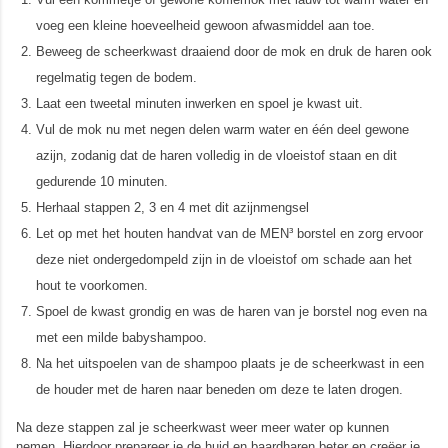
voeg een kleine hoeveelheid gewoon afwasmiddel aan toe.
Beweeg de scheerkwast draaiend door de mok en druk de haren ook
regelmatig tegen de bodem.
Laat een tweetal minuten inwerken en spoel je kwast uit.
Vul de mok nu met negen delen warm water en één deel gewone
azijn, zodanig dat de haren volledig in de vloeistof staan en dit
gedurende 10 minuten.
Herhaal stappen 2, 3 en 4 met dit azijnmengsel
Let op met het houten handvat van de MEN³ borstel en zorg ervoor
deze niet ondergedompeld zijn in de vloeistof om schade aan het
hout te voorkomen.
Spoel de kwast grondig en was de haren van je borstel nog even na
met een milde babyshampoo.
Na het uitspoelen van de shampoo plaats je de scheerkwast in een
de houder met de haren naar beneden om deze te laten drogen.
Na deze stappen zal je scheerkwast weer meer water op kunnen
nemen. Hierdoor prepareer je de huid en baardharen beter en creëer je