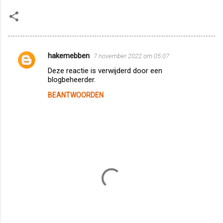
hakemebben
7 november 2022 om 05:07
R
Deze reactie is verwijderd door een
e
blogbeheerder.
a
BEANTWOORDEN
c
t
i
e
s