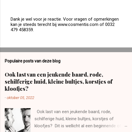
Dank je wel voor je reactie. Voor vragen of opmerkingen
kan je steeds terecht bij www.cosmentis.com of 0032
E
479 458359.
e
n
r
e
a
c
Populaire posts van deze blog
t
i
e
Ook last van een jeukende baard, rode,
p
schilferige huid, kleine bultjes, korstjes of
o
kloofjes?
s
t
-
oktober 05, 2022
e
n
Ook last van een jeukende baard, rode,
schilferige huid, kleine bultjes, korstjes of
kloofjes? Dit is wellicht al een beginnende of