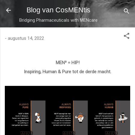
Doorgaan naar hoofdcontent
Blog van CosMENtis
Bridging Pharmaceuticals with MENcare
-
augustus 14, 2022
MEN³ = HIP!
Inspiring, Human & Pure tot de derde macht.