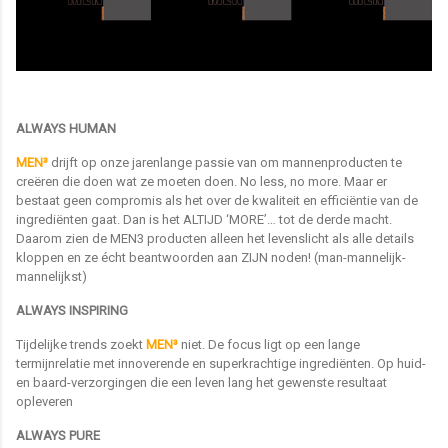
ALWAYS HUMAN
MEN³
drijft op onze jarenlange passie van om mannenproducten te
creëren die doen wat ze moeten doen. No less, no more. Maar er
bestaat geen compromis als het over de kwaliteit en efficiëntie van de
ingrediënten gaat. Dan is het ALTIJD ‘MORE’… tot de derde macht.
Daarom zien de MEN3 producten alleen het levenslicht als alle details
kloppen en ze écht beantwoorden aan ZIJN noden! (man-mannelijk-
mannelijkst)
ALWAYS INSPIRING
Tijdelijke trends zoekt
MEN³
niet. De focus ligt op een lange
termijnrelatie met innoverende en superkrachtige ingrediënten. Op huid-
en baard-verzorgingen die een leven lang het gewenste resultaat
opleveren
ALWAYS PURE