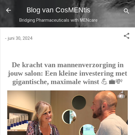
Doorgaan naar hoofdcontent
Blog van CosMENtis
Bridging Pharmaceuticals with MENcare
-
juni 30, 2024
De kracht van mannenverzorging in
jouw salon: Een kleine investering met
💪💼💸
gigantische, maximale winst