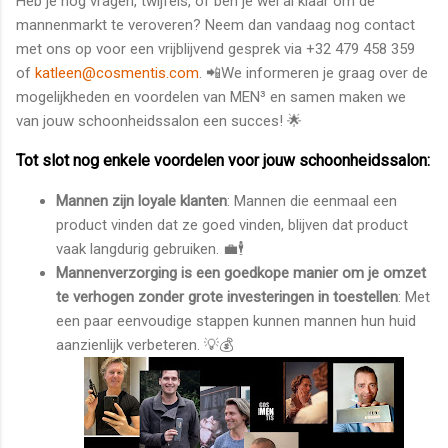
Heb je nog vragen, twijfels, of ben je wel al klaar om de
mannenmarkt te veroveren? Neem dan vandaag nog contact
met ons op voor een vrijblijvend gesprek via +32 479 458 359
of
katleen@cosmentis.com
. 📲We informeren je graag over de
mogelijkheden en voordelen van MEN³ en samen maken we
van jouw schoonheidssalon een succes! 🌟
Tot slot nog enkele voordelen voor jouw schoonheidssalon:
Mannen zijn loyale klanten
: Mannen die eenmaal een
product vinden dat ze goed vinden, blijven dat product
vaak langdurig gebruiken. 💼🕴️
Mannenverzorging is een goedkope manier om je omzet
te verhogen zonder grote investeringen in toestellen
: Met
een paar eenvoudige stappen kunnen mannen hun huid
aanzienlijk verbeteren. 💡💰