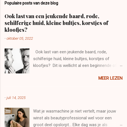
Populaire posts van deze blog
Ook last van een jeukende baard, rode,
schilferige huid, kleine bultjes, korstjes of
kloofjes?
-
oktober 05, 2022
Ook last van een jeukende baard, rode,
schilferige huid, kleine bultjes, korstjes of
kloofjes? Dit is wellicht al een beginnende of
lichte vorm van baardeczeem. Enkele tips om
MEER LEZEN
erger te voorkomen? Vooral NIET krabben
Draag zoveel mogelijk kleren uit natuurlijke
materialen zoals zijde of zuivere katoen Neem
-
juli 14, 2025
korte en lauwe douches i.p.v hete en lange
baden want deze gaan de huid nog meer
Wat je wasmachine je niet vertelt, maar jouw
uitdrogen. Let op met zeep en alcoholhoudende
winst als beautyprofessional wel voor een
producten zoals parfum. Zorg voor een goede
groot deel opslorpt... Elke dag was je als
nachthygiëne en slaap bij voorkeur op een