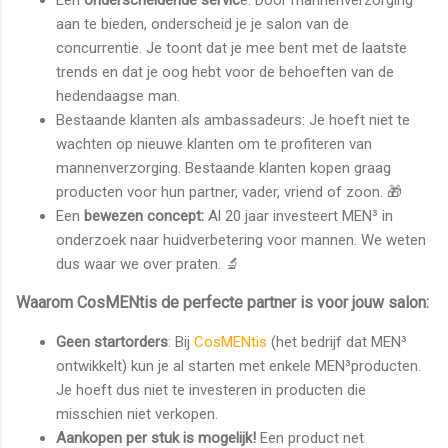
Een
onderscheidende servic
e: Door mannenverzorging
aan te bieden, onderscheid je je salon van de
concurrentie. Je toont dat je mee bent met de laatste
trends en dat je oog hebt voor de behoeften van de
hedendaagse man.
Bestaande klanten als ambassadeurs: Je hoeft niet te
wachten op nieuwe klanten om te profiteren van
mannenverzorging. Bestaande klanten kopen graag
producten voor hun partner, vader, vriend of zoon. 🎁
Een
bewezen concept:
Al 20 jaar investeert MEN³ in
onderzoek naar huidverbetering voor mannen. We weten
dus waar we over praten. 🔬
Waarom CosMENtis de perfecte partner is voor jouw salon:
Geen startorders
: Bij
CosMENtis
(het bedrijf dat MEN³
ontwikkelt) kun je al starten met enkele MEN³producten.
Je hoeft dus niet te investeren in producten die
misschien niet verkopen.
Aankopen per stuk is mogelijk!
Een product net